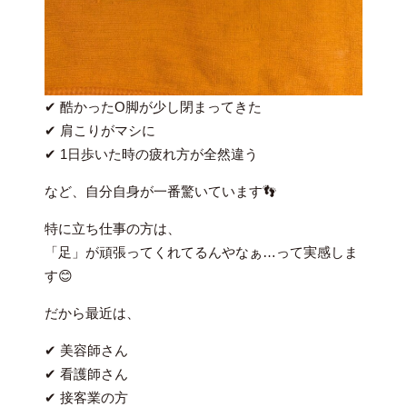
✔ 酷かったO脚が少し閉まってきた
✔ 肩こりがマシに
✔ 1日歩いた時の疲れ方が全然違う
など、自分自身が一番驚いています👣
特に立ち仕事の方は、
「足」が頑張ってくれてるんやなぁ…って実感しま
す😊
だから最近は、
✔ 美容師さん
✔ 看護師さん
✔ 接客業の方