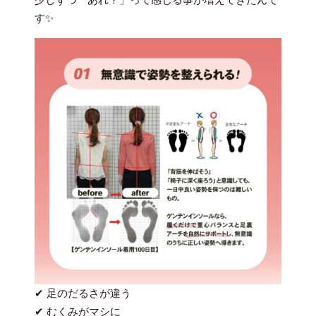
す✨
✔ 足のだるさが違う
✔ むくみがマシに