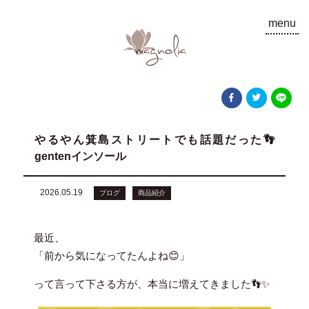
menu
やるやん箕島ストリートでも話題だった👣
gentenインソール
2026.05.19
ブログ
商品紹介
最近、
「前から気になってたんよね😊」
って言って下さる方が、本当に増えてきました👣✨